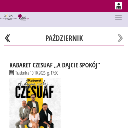
0
Gł
'
0,00
PLN
PAŹDZIERNIK
14
52
KABARET CZESUAF „A DAJCIE SPOKÓJ”
Trzebnica 10.10.2026, g. 17:00