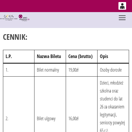
0
Gł
'
0,00
CENNIK:
PLN
14
53
L.P.
Nazwa Biletu
Cena (brutto)
Opis
1.
Bilet normalny
19,00zł
Osoby dorosłe
Dzieci, młodzież
szkolna oraz
studenci do lat
26 za okazaniem
legitymacji,
2.
Bilet ulgowy
16,00zł
seniorzy powyżej
65 r.ż.