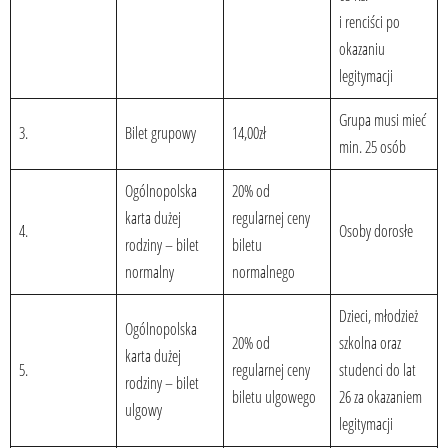
i renciści po
okazaniu
legitymacji
Grupa musi mieć
3.
Bilet grupowy
14,00zł
min. 25 osób
Ogólnopolska
20% od
karta dużej
regularnej ceny
4.
Osoby dorosłe
rodziny – bilet
biletu
normalny
normalnego
Dzieci, młodzież
Ogólnopolska
20% od
szkolna oraz
karta dużej
5.
regularnej ceny
studenci do lat
rodziny – bilet
biletu ulgowego
26 za okazaniem
ulgowy
legitymacji