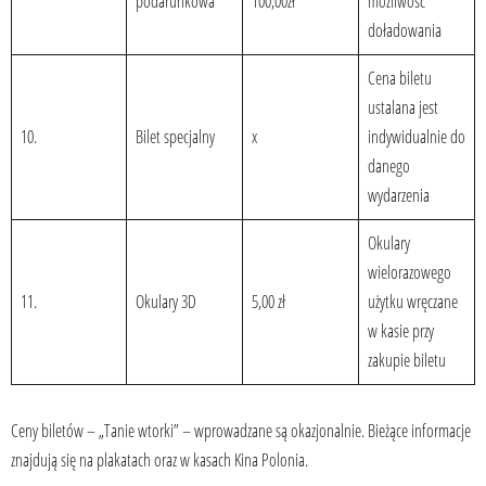
podarunkowa
100,00zł
możliwość
doładowania
Cena biletu
ustalana jest
10.
Bilet specjalny
x
indywidualnie do
danego
wydarzenia
Okulary
wielorazowego
11.
Okulary 3D
5,00 zł
użytku wręczane
w kasie przy
zakupie biletu
Ceny biletów – „Tanie wtorki” – wprowadzane są okazjonalnie. Bieżące informacje
znajdują się na plakatach oraz w kasach Kina Polonia.