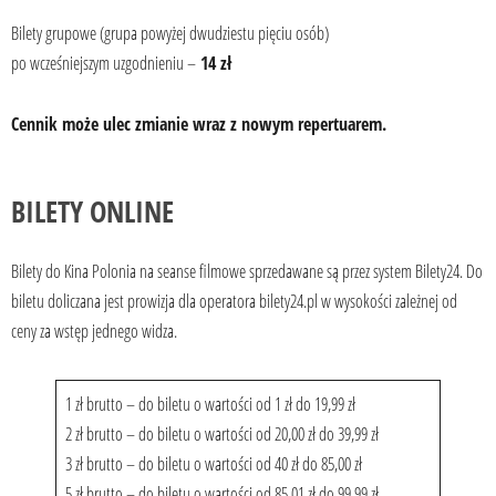
Bilety grupowe (grupa powyżej dwudziestu pięciu osób)
po wcześniejszym uzgodnieniu –
14 zł
Cennik może ulec zmianie wraz z nowym repertuarem.
BILETY ONLINE
Bilety do Kina Polonia na seanse filmowe sprzedawane są przez system Bilety24. Do
biletu doliczana jest prowizja dla operatora bilety24.pl w wysokości zależnej od
ceny za wstęp jednego widza.
1 zł brutto – do biletu o wartości od 1 zł do 19,99 zł
2 zł brutto – do biletu o wartości od 20,00 zł do 39,99 zł
3 zł brutto – do biletu o wartości od 40 zł do 85,00 zł
5 zł brutto – do biletu o wartości od 85,01 zł do 99,99 zł