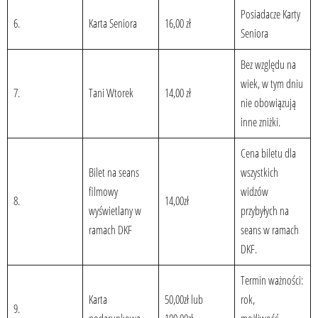
Posiadacze Karty
6.
Karta Seniora
16,00 zł
Seniora
Bez względu na
wiek, w tym dniu
7.
Tani Wtorek
14,00 zł
nie obowiązują
inne zniżki.
Cena biletu dla
Bilet na seans
wszystkich
filmowy
widzów
8.
14,00zł
wyświetlany w
przybyłych na
ramach DKF
seans w ramach
DKF.
Termin ważności:
Karta
50,00zł lub
rok,
9.