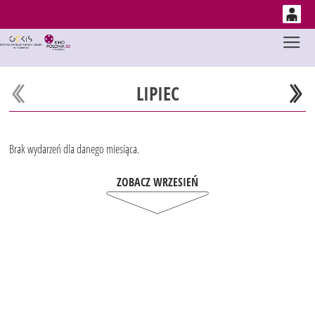
0
Gł
'
0,00
PLN
LIPIEC
14
53
Brak wydarzeń dla danego miesiąca.
ZOBACZ WRZESIEŃ