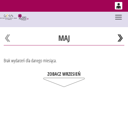
0
Gł
'
0,00
PLN
MAJ
14
53
Brak wydarzeń dla danego miesiąca.
ZOBACZ WRZESIEŃ